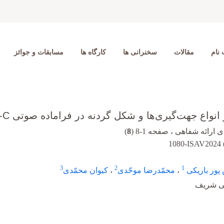
 نام
مقالات
سخنرانی ها
کارگاه ها
مسابقات و جوائز
انواع جهت‌گیری‌ها و شکل گردنه در فراماده صوتی C-شکل
ارائه شفاهی ، صفحه 1-8 (
8
)
1080-ISAV2024 
3
2
1
پور باریکی
،
محمّدرضا موحّدی
،
کیوان محمّدی
تی شریف