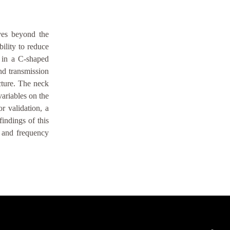
aves beyond the
bility to reduce
k in a C-shaped
nd transmission
ture. The neck
variables on the
r validation, a
indings of this
n and frequency