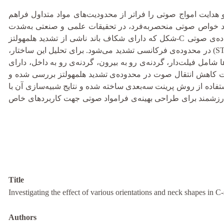
 هدایت امواج صوتی را فراتر از محدودیت‌های مواد متداول فراهم
ایجاد خواص صوتی منحصربه‌فرد، در تحقیقات علمی و صنعتی به‌شدت
مورد توجه قرار گرفته‌اند. در این پژوهش، تأثیر هندسه و جهت‌گیری گردنه در فراماده‌ی صوتی C-شکل که دارای شکاف باند ناشی از تشدید هلمهولتز
است، مورد بررسی قرار گرفته است. این شکاف باند موجب کاهش انتقال صوت (STL) در محدوده‌ی فرکانسی تشدید می‌شود. برای تحلیل این ساختار،
شامل فیلت‌دار، گردنه‌ی رو به بیرون، گردنه‌ی رو به داخل، دارای
 شدت کاهش انتقال صوت در محدوده‌ی تشدید هلمهولتز بررسی شده و
استفاده از روش پرینت سه‌بعدی ساخته شده و نتایج شبیه‌سازی آن با
 ارزشمند برای طراحی بهینه‌ی فرامواد صوتی جهت کاربردهای خاص
Title
Investigating the effect of various orientations and neck shapes in 
Authors