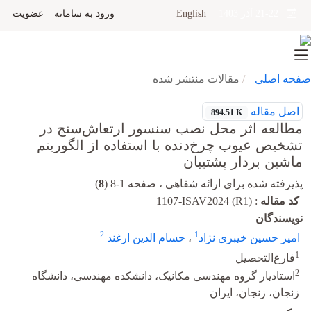
English
ورود به سامانه
عضویت
21-22 آذر 1403
صفحه اصلی
مقالات منتشر شده
اصل مقاله
894.51 K
مطالعه اثر محل نصب سنسور ارتعاش‌سنج در
تشخیص عیوب چرخ‌دنده با استفاده از الگوریتم
ماشین بردار پشتیبان
پذیرفته شده برای ارائه شفاهی ، صفحه 1-8 (
8
)
کد مقاله
:
1107-ISAV2024 (R1)
نویسندگان
2
1
امیر حسین خیبری نژاد
،
حسام الدین ارغند
1
فارغ‌التحصیل
2
استادیار گروه مهندسی مکانیک، دانشکده مهندسی، دانشگاه
زنجان، زنجان، ایران