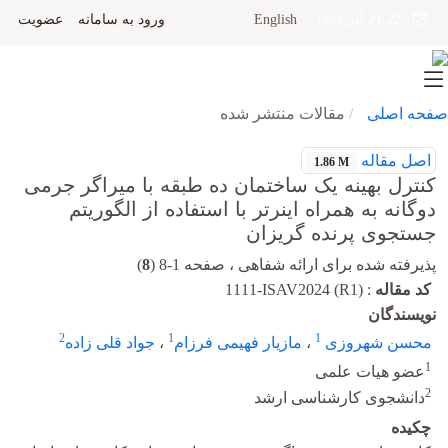
English
ورود به سامانه
عضویت
21-22 آذر 1403
صفحه اصلی
مقالات منتشر شده
اصل مقاله
1.86 M
کنترل بهینه یک ساختمان ده طبقه با میراگر جرمی
دوگانه به همراه اینرتر با استفاده از الگوریتم
جستجوی پرنده گریزان
پذیرفته شده برای ارائه شفاهی ، صفحه 1-8 (
8
)
کد مقاله
:
1111-ISAV2024 (R1)
نویسندگان
2
1
1
محسن شهروزی
،
مازیار فهیمی فرزام
،
جواد قلی زاده
1
عضو هیات علمی
2
دانشجوی کارشناسی ارشد
چکیده