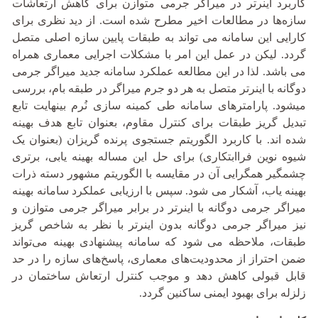
کاربرد اینرتر در میراگر جرمی متوازن برای کاهش ارتعاشات
سازه‌ها در مطالعات اخیر مطرح شده است. از دید نظری برای
کارایی این سامانه می تواند به طبقات پایین سازه اصلی متصل
گردد. لیکن در عمل این امر با مشکلات اجرایی معماری همراه
می باشد. لذا در این مطالعه عملکرد سامانه جدید میراگر جرمی
دوگانه با اینرتر متصل به هر دو جرم میراگر در طبقه بام، بررسی
میشود. پارامترهای سامانه طی کمینه سازی نُرم بینهایت تابع
تبدیل گریز طبقات برای کنترل مقاوم، بعنوان تابع هدف بهینه
شده اند. با کاربرد الگوریتم جستجوی پرنده گریزان (بعنوان یک
شیوه نوین فراابتکاری) برای حل این مساله بهینه یابی، برتری
چشمگیر همگرایی آن در مقایسه با الگوریتم مشهور دسته ذرات
بهینه یاب، آشکار می شود. سپس با ارزیابی عملکرد سامانه بهینه
میراگر جرمی دوگانه با اینرتر در برابر میراگر جرمی متوازن و
نیز میراگر جرمی دوگانه بدون اینرتر با نظر به شاخص گریز
طبقات، ملاحظه می شود که سامانه پیشنهادی بهینه می‌تواند
ضمن احتراز از محدودیت‌های معماری، پاسخ‌های سازه را در حد
قابل قبولی کاهش دهد و موجب کنترل ارتعاش ساختمان در
زلزله برای بهبود ایمنی ساکنین گردد.