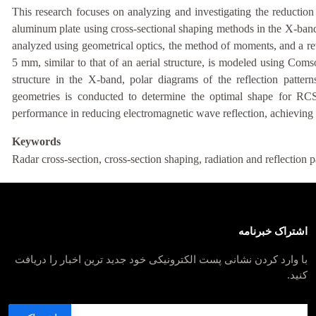
This research focuses on analyzing and investigating the reduction
aluminum plate using cross-sectional shaping methods in the X-band
analyzed using geometrical optics, the method of moments, and a re
5 mm, similar to that of an aerial structure, is modeled using Com
structure in the X-band, polar diagrams of the reflection patter
geometries is conducted to determine the optimal shape for RCS r
performance in reducing electromagnetic wave reflection, achieving 
Keywords
Radar cross-section, cross-section shaping, radiation and reflection 
اشتراک خبرنامه
با وارد کردن نشانی پست الکترونیکی خود جدید ترین اخبار را دریافت
کنید.