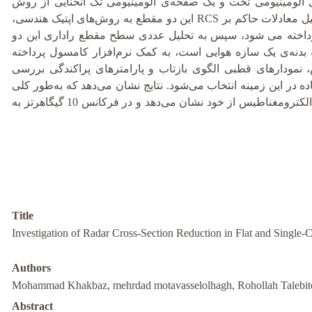
ل و بررسی کاهش سطح مقطع راداری (RCS) یک صفحه‌ی آلومینیومی تخت و یک صفحه‌ی آلومینیومی تک انحنایی از روش
شکل‌دهی مقطع در بازه‌ی فرکانسی باند ایکس پرداخته می‌شود. بنابراین، ابتدا به تحلیل معادلات حاکم بر RCS این دو مقطع به روش‌های اپتیک هندسی،
رداخته می شود، سپس به تحلیل عددی سطح مقطع راداری این دو
یوم سری 7075 به ضخامت 5 میلی‌متر که مشابه بدنه‌ی یک سازه هوایی است، به کمک نرم‌افزار کامسول پرداخته
نمودارهای قطبی الگوی بازتاب و پارامترهای پراکندگی بررسی
ه در این زمینه انتخاب می‌شود. نتایج نشان می‌دهد که به‌طور کلی
سطح مقطع تک انحنایی در مقابل صفحه‌ی تخت عملکرد بهتری در میزان افت امواج الکترومغناطیس از خود نشان می‌دهد و در فرکانس 10 گیگاهرتز به
Title
Investigation of Radar Cross-Section Reduction in Flat and Singl
Authors
Mohammad Khakbaz, mehrdad motavasselolhagh, Rohollah Talebit
Abstract