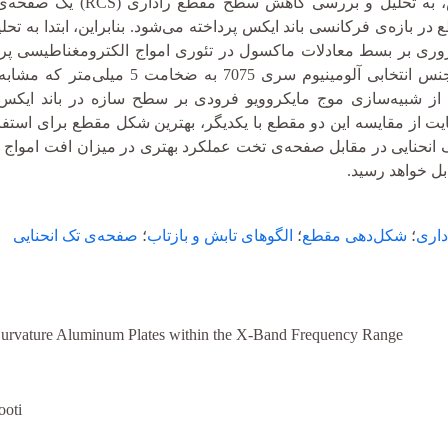
در این پژوهش، به تحلی
وری بر بسط معادلات ماکسول در تئوری امواج الکترومغناطیسی پ
هندسه که از جنس انتخابی آلومین
ز شبیه‌سازی موج مایکروویو فرودی بر سطح سازه در باند ایکس، 
ایت از مقایسه این دو مقطع با یکدیگر، بهترین شکل مقطع برای استفاد
اری
؛
شکل‌دهی مقطع
؛
الگوهای تابش و بازتاب
؛
صفحه‌ی تک انحنایی
e-Curvature Aluminum Plates within the X-Band Frequency Range
ooti