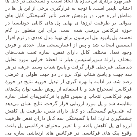
عمر بهره‏ برداری این سازه‏ ها ایجاد آسیب و گسیختگی در کابل‏ ها
اجتناب ناپذیر است. با توجه به قرارگیری برخی از این پل ‏ها در
مناطق لرزه‏ خیز، در پژوهش حاضر تأثیر گسیختگی کابل ‏های
متوالی بر ظرفیت لرزه‏ا ی نهایی پل ‏های کابلی خودایستا در
حوزه فرکانس بررسی شده است. برای این منظور در گام
نخست پل یادبود بیل امرسون برای تهیۀ مدل عددی در نرم‏ افزار
اپنسیس انتخاب شد و پس از اعتبارسنجی مدل عددی و فرض
وجود تعداد مختلف کابل دارای نقص، سازه تحت شدت‌های
مختلف زلزلۀ سوپراستیشن ‏هیلز تا لحظۀ خرابی مورد تحلیل
دینامیکی غیرخطی قرار گرفت و پاسخ شتاب وسط عرشه در هر
سه جهت و پاسخ شتاب نوک برج در دو جهت طولی و عرضی
رصد شد. در ادامه با بهره ‏گیری از تبدیل فوریه نتایج در حوزۀ
فرکانس استخراج شد و با استفاده از روش طیف توان پیک‌های
مهم فرکانسی انتخاب و سپس نتایج با فرکانس‌های اصلی سازه
مقایسه شد و پل مورد ارزیابی قرار گرفت. نتایج نشان می‌دهد
که علی‌رغم گسیختگی دو کابل دارای نقص، ظرفیت پل کاهش
چشمگیری ندارد؛ اما با گسیختگی سه کابل دارای نقص ظرفیت
لرزه ‏ای پل کاهش یافته و با تغییر محتوای فرکانسی پل باعث
وقوع پیک ‏های فرکانسی در فرکانس‏ های ارتعاشی سازه می‏