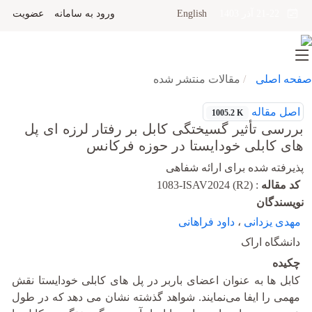
English
ورود به سامانه
عضویت
21-22 آذر 1403
صفحه اصلی
مقالات منتشر شده
اصل مقاله
1005.2 K
بررسی تأثیر گسیختگی کابل بر رفتار لرزه ‏‏ای پل
‏های کابلی خودایستا در حوزه فرکانس
پذیرفته شده برای ارائه شفاهی
کد مقاله
:
1083-ISAV2024 (R2)
نویسندگان
مهدی یزدانی
،
داود فراهانی
دانشگاه اراک
چکیده
کابل ‏ها به عنوان اعضای باربر در پل‏ های کابلی خود‌ایستا نقش
مهمی را ایفا می‌نمایند. شواهد گذشته نشان می‏ دهد که در طول